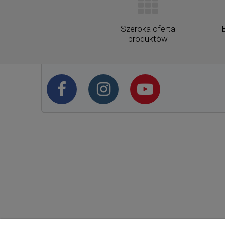
Szeroka oferta
produktów
Warunki zakupów
Moje kon