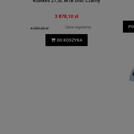
Lampa Ro
KUbikes 27,5L MTB Disc Czarny
3 878,10 zł
PO
Cena regularna:
4 309,00 zł
DO KOSZYKA