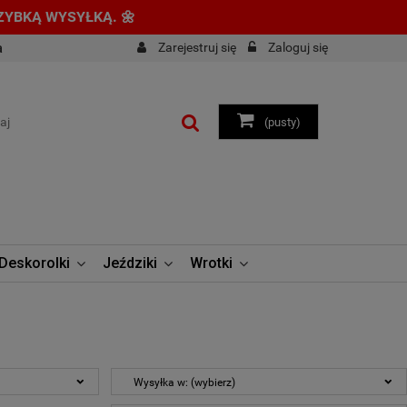
 SZYBKĄ WYSYŁKĄ. 🌼
Zarejestruj się
Zaloguj się
a
(pusty)
Deskorolki
Jeździki
Wrotki
Wysyłka w: (wybierz)