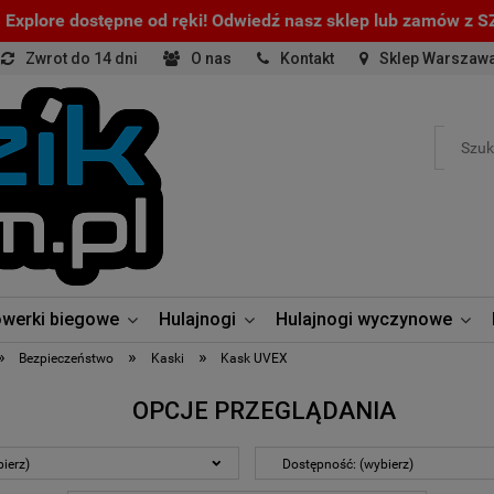
Explore dostępne od ręki! Odwiedź nasz sklep lub zamów z
Zwrot do 14 dni
O nas
Kontakt
Sklep Warszaw
werki biegowe
Hulajnogi
Hulajnogi wyczynowe
»
»
»
Bezpieczeństwo
Kaski
Kask UVEX
OPCJE PRZEGLĄDANIA
ierz)
Dostępność: (wybierz)