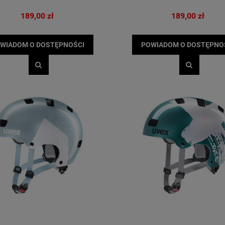
werowa Przód Prox Lupus
ZESTAW LAMP PROX ALKOR
SILICONOWE BIAŁA / CZERWON
189,00 zł
189,00 zł
79,00 zł
20,00 zł
WIADOM O DOSTĘPNOŚCI
POWIADOM O DOSTĘPNO
DO KOSZYKA
DO KOSZYKA