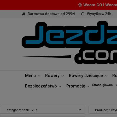
🌼 Woom GO i Woom 
Darmowa dostawa od 299zł
Wysyłka w 24h
Menu
Rowery
Rowery dziecięce
Ro
Strona główna
Bezpieczeństwo
Promocje
Kategorie: Kask UVEX
Producent: (wyb