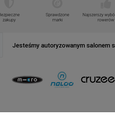
Bezpieczne
Sprawdzone
Najszerszy wybór
zakupy
marki
rowerów
Jesteśmy autoryzowanym salonem sp
to
Informacje o sklepie